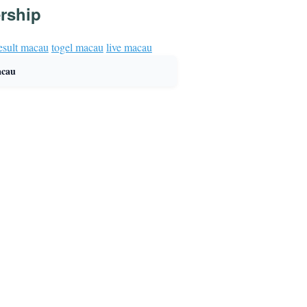
rship
esult macau
togel macau
live macau
acau