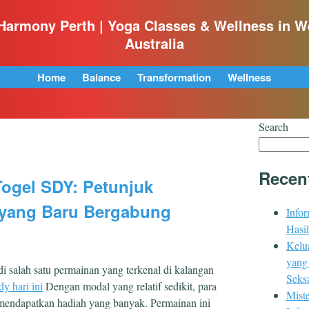
Harmony Perth | Yoga Classes & Wellness in W
Australia
Home
Balance
Transformation
Wellness
Search
Recen
ogel SDY: Petunjuk
 yang Baru Bergabung
Info
Hasil
Kelu
yang
i salah satu permainan yang terkenal di kalangan
Seks
y hari ini
Dengan modal yang relatif sedikit, para
Mist
mendapatkan hadiah yang banyak. Permainan ini