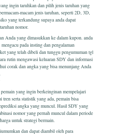
ang ingin taruhkan dan pilih jenis taruhan yang
bermacam-macam jenis taruhan, seperti 2D, 3D,
risiko yang terkandung supaya anda dapat
taruhan nomor.
an Anda yang dimasukkan ke dalam kupon. anda
u mengacu pada insting dan pengalaman
iket yang telah dibeli dan tunggu pengumuman tgl
cara rutin mengawasi keluaran SDY dan informasi
hui corak dan angka yang bisa menunjang Anda
.
y
 pemain yang ingin berkeinginan mempelajari
tren serta statistik yang ada, pemain bisa
mprediksi angka yang muncul. Hasil SDY yang
mbinasi nomor yang pernah muncul dalam periode
harga untuk strategi bermain.
diumumkan dan dapat diambil oleh para