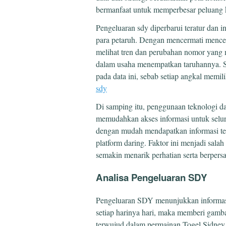
bermanfaat untuk memperbesar peluang k
Pengeluaran sdy diperbarui teratur dan i
para petaruh. Dengan mencermati mencerm
melihat tren dan perubahan nomor yan
dalam usaha menempatkan taruhannya. S
pada data ini, sebab setiap angkal memilik
sdy
Di samping itu, penggunaan teknologi d
memudahkan akses informasi untuk selur
dengan mudah mendapatkan informasi ter
platform daring. Faktor ini menjadi sala
semakin menarik perhatian serta berpersa
Analisa Pengeluaran SDY
Pengeluaran SDY menunjukkan informasi
setiap harinya hari, maka memberi gamb
terwujud dalam permainan Togel Sidney.