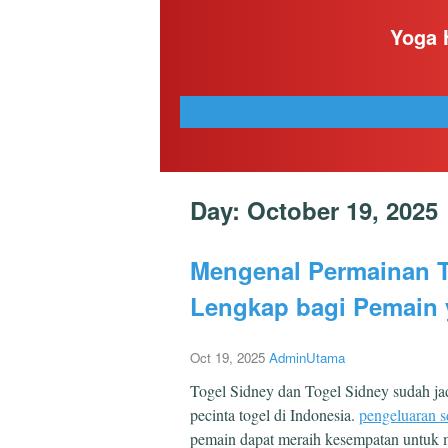
Yoga 
Day:
October 19, 2025
Mengenal Permainan T
Lengkap bagi Pemain
Oct 19, 2025
AdminUtama
Togel Sidney dan Togel Sidney sudah jad
pecinta togel di Indonesia.
pengeluaran sd
pemain dapat meraih kesempatan untuk 