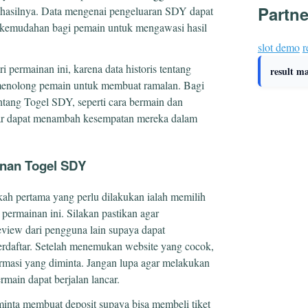
Partne
hasilnya. Data mengenai pengeluaran SDY dapat
n kemudahan bagi pemain untuk mengawasi hasil
slot demo
r
 permainan ini, karena data historis tentang
result m
menolong pemain untuk membuat ramalan. Bagi
tang Togel SDY, seperti cara bermain dan
agar dapat menambah kesempatan mereka dalam
nan Togel SDY
ah pertama yang perlu dilakukan ialah memilih
permainan ini. Silakan pastikan agar
eview dari pengguna lain supaya dapat
rdaftar. Setelah menemukan website yang cocok,
ormasi yang diminta. Jangan lupa agar melakukan
ermain dapat berjalan lancar.
iminta membuat deposit supaya bisa membeli tiket