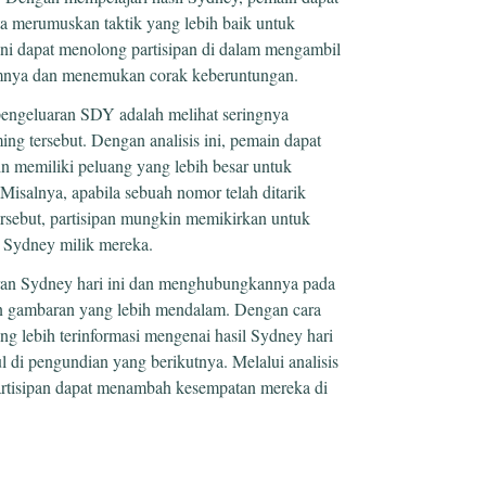
a merumuskan taktik yang lebih baik untuk
ni dapat menolong partisipan di dalam mengambil
umnya dan menemukan corak keberuntungan.
 pengeluaran SDY adalah melihat seringnya
ng tersebut. Dengan analisis ini, pemain dapat
memiliki peluang yang lebih besar untuk
Misalnya, apabila sebuah nomor telah ditarik
tersebut, partisipan mungkin memikirkan untuk
 Sydney milik mereka.
aran Sydney hari ini dan menghubungkannya pada
an gambaran yang lebih mendalam. Dengan cara
ng lebih terinformasi mengenai hasil Sydney hari
l di pengundian yang berikutnya. Melalui analisis
 partisipan dapat menambah kesempatan mereka di