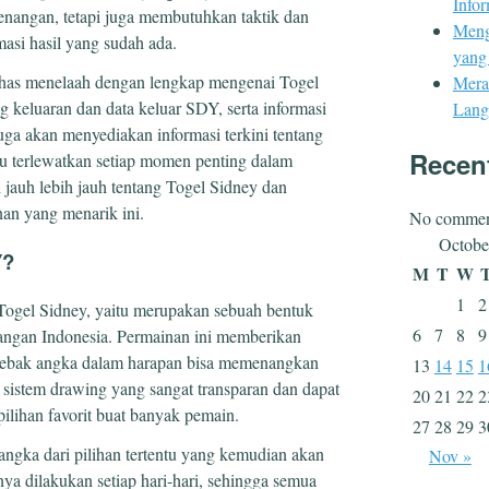
Info
enangan, tetapi juga membutuhkan taktik dan
Meng
asi hasil yang sudah ada.
yang
ahas menelaah dengan lengkap mengenai Togel
Mera
 keluaran dan data keluar SDY, serta informasi
Lang
ga akan menyediakan informasi terkini tentang
Recen
rlu terlewatkan setiap momen penting dalam
h jauh lebih jauh tentang Togel Sidney dan
an yang menarik ini.
No comment
Octobe
Y?
M
T
W
1
2
Togel Sidney, yaitu merupakan sebuah bentuk
6
7
8
9
alangan Indonesia. Permainan ini memberikan
nebak angka dalam harapan bisa memenangkan
13
14
15
1
sistem drawing yang sangat transparan dan dapat
20
21
22
2
ilihan favorit buat banyak pemain.
27
28
29
3
ngka dari pilihan tertentu yang kemudian akan
Nov »
ya dilakukan setiap hari-hari, sehingga semua