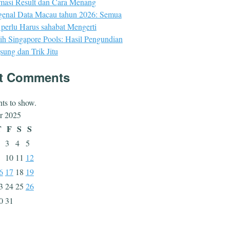
rmasi Result dan Cara Menang
enal Data Macau tahun 2026: Semua
 perlu Harus sahabat Mengerti
ih Singapore Pools: Hasil Pengundian
sung dan Trik Jitu
t Comments
s to show.
r 2025
T
F
S
S
3
4
5
10
11
12
6
17
18
19
3
24
25
26
0
31