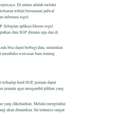
erpercaya. Di antara adalah melalui
keluaran terkini bersamaan jadwal
n informasi togel.
. Sebagian aplikasi khusus togel
patkan data SGP dimana saja dan di
nda bisa dapat berbagi data, melainkan
apat membuka wawasan baru tentang
t terhadap hasil SGP, pemain dapat
tasi pemain agar mengambil pilihan yang
an yang dikeluarkan. Melalui mengetahui
ang akan dimainkan. Ini tentunya sangat