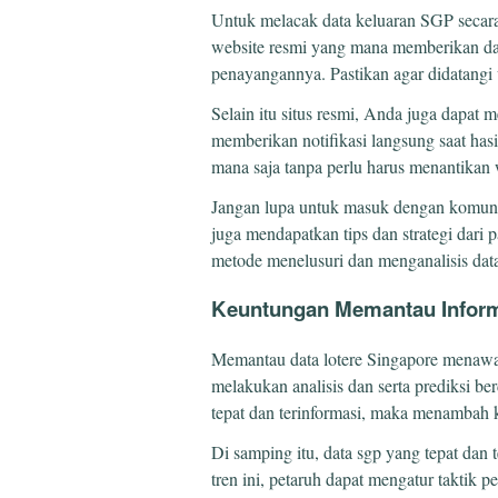
Untuk melacak data keluaran SGP secara c
website resmi yang mana memberikan data
penayangannya. Pastikan agar didatangi w
Selain itu situs resmi, Anda juga dapat
memberikan notifikasi langsung saat ha
mana saja tanpa perlu harus menantikan 
Jangan lupa untuk masuk dengan komunit
juga mendapatkan tips dan strategi dar
metode menelusuri dan menganalisis dat
Keuntungan Memantau Inform
Memantau data lotere Singapore menawar
melakukan analisis dan serta prediksi b
tepat dan terinformasi, maka menamba
Di samping itu, data sgp yang tepat dan
tren ini, petaruh dapat mengatur taktik