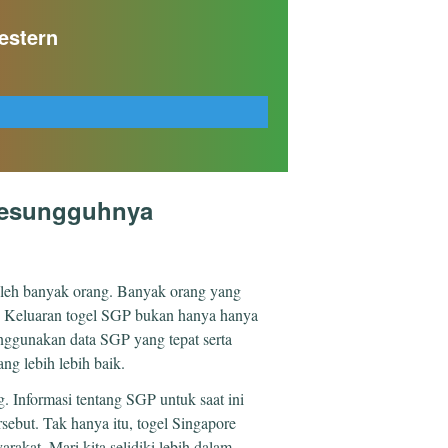
estern
 Sesungguhnya
 oleh banyak orang. Banyak orang yang
t. Keluaran togel SGP bukan hanya hanya
gunakan data SGP yang tepat serta
ng lebih lebih baik.
. Informasi tentang SGP untuk saat ini
ebut. Tak hanya itu, togel Singapore
kat. Mari kita selidiki lebih dalam