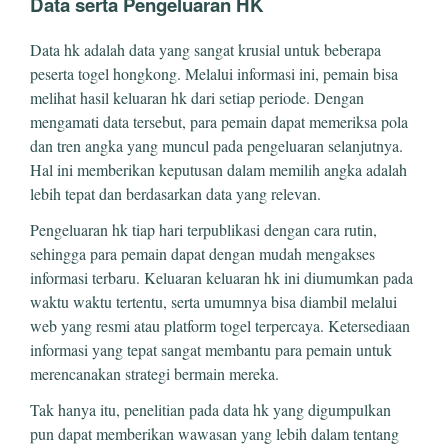
Data serta Pengeluaran HK
Data hk adalah data yang sangat krusial untuk beberapa
peserta togel hongkong. Melalui informasi ini, pemain bisa
melihat hasil keluaran hk dari setiap periode. Dengan
mengamati data tersebut, para pemain dapat memeriksa pola
dan tren angka yang muncul pada pengeluaran selanjutnya.
Hal ini memberikan keputusan dalam memilih angka adalah
lebih tepat dan berdasarkan data yang relevan.
Pengeluaran hk tiap hari terpublikasi dengan cara rutin,
sehingga para pemain dapat dengan mudah mengakses
informasi terbaru. Keluaran keluaran hk ini diumumkan pada
waktu waktu tertentu, serta umumnya bisa diambil melalui
web yang resmi atau platform togel terpercaya. Ketersediaan
informasi yang tepat sangat membantu para pemain untuk
merencanakan strategi bermain mereka.
Tak hanya itu, penelitian pada data hk yang digumpulkan
pun dapat memberikan wawasan yang lebih dalam tentang