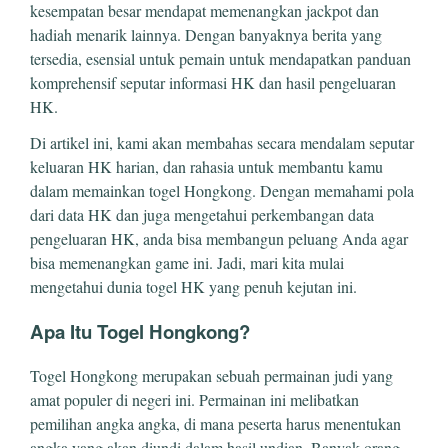
kesempatan besar mendapat memenangkan jackpot dan
hadiah menarik lainnya. Dengan banyaknya berita yang
tersedia, esensial untuk pemain untuk mendapatkan panduan
komprehensif seputar informasi HK dan hasil pengeluaran
HK.
Di artikel ini, kami akan membahas secara mendalam seputar
keluaran HK harian, dan rahasia untuk membantu kamu
dalam memainkan togel Hongkong. Dengan memahami pola
dari data HK dan juga mengetahui perkembangan data
pengeluaran HK, anda bisa membangun peluang Anda agar
bisa memenangkan game ini. Jadi, mari kita mulai
mengetahui dunia togel HK yang penuh kejutan ini.
Apa Itu Togel Hongkong?
Togel Hongkong merupakan sebuah permainan judi yang
amat populer di negeri ini. Permainan ini melibatkan
pemilihan angka angka, di mana peserta harus menentukan
angka yang akan diundi dalam hasil undian. Banyak orang